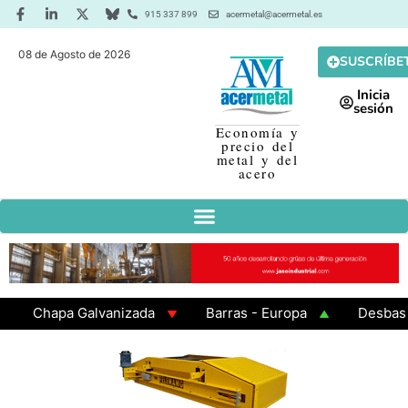
915 337 899
acermetal@acermetal.es
08 de Agosto de 2026
SUSCRÍBE
Inicia
sesión
Economía y
precio del
metal y del
acero
Chapa Galvanizada
Barras - Europa
Desbaste - 
GAMA 3 - Cuadrados 200x200x8
Chapa Laminada en C