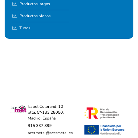
Productos largos
Productos planos
Tubos
Isabel Colbrand, 10
plta. 5ª-133 28050,
Madrid, España
915 337 899
acermetal@acermetal.es