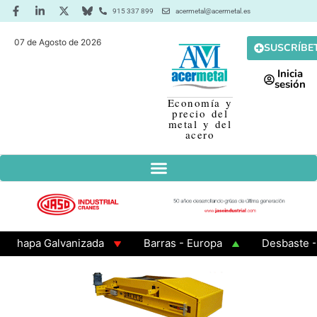
915 337 899
acermetal@acermetal.es
07 de Agosto de 2026
SUSCRÍBE
Inicia
sesión
Economía y
precio del
metal y del
acero
apa Galvanizada
Barras - Europa
Desbaste - Asi
MA 3 - Cuadrados 200x200x8
Chapa Laminada en Cali