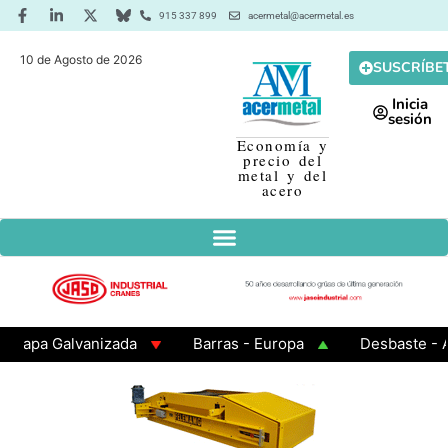
915 337 899
acermetal@acermetal.es
10 de Agosto de 2026
SUSCRÍBE
Inicia
sesión
Economía y
precio del
metal y del
acero
a Galvanizada
Barras - Europa
Desbaste - Asia
 3 - Cuadrados 200x200x8
Chapa Laminada en Calien