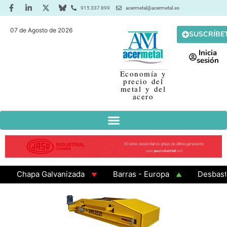
915 337 899
acermetal@acermetal.es
07 de Agosto de 2026
SUSCRÍBE
Inicia
sesión
Economía y
precio del
metal y del
acero
Chapa Galvanizada
Barras - Europa
Desbaste - 
GAMA 3 - Cuadrados 200x200x8
Chapa Laminada en C