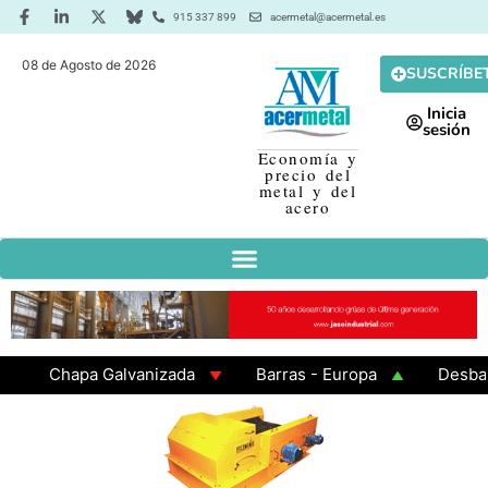
915 337 899
acermetal@acermetal.es
08 de Agosto de 2026
SUSCRÍBE
Inicia
sesión
Economía y
precio del
metal y del
acero
Chapa Galvanizada
Barras - Europa
Desbaste 
GAMA 3 - Cuadrados 200x200x8
Chapa Laminada en