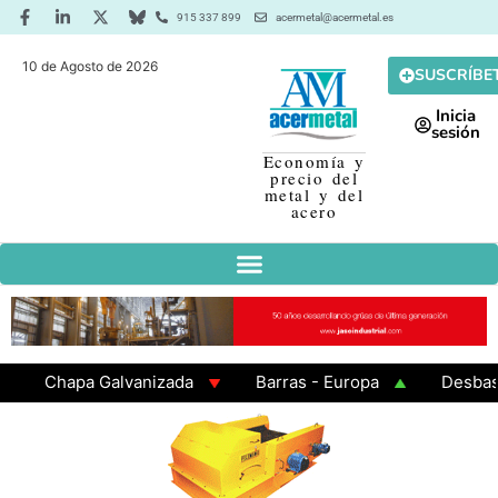
915 337 899
acermetal@acermetal.es
10 de Agosto de 2026
SUSCRÍBE
Inicia
sesión
Economía y
precio del
metal y del
acero
Chapa Galvanizada
Barras - Europa
Desbaste -
GAMA 3 - Cuadrados 200x200x8
Chapa Laminada en 