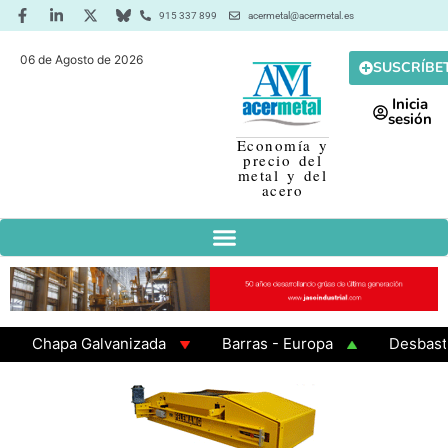
915 337 899
acermetal@acermetal.es
06 de Agosto de 2026
SUSCRÍBE
Inicia
sesión
Economía y
precio del
metal y del
acero
Chapa Galvanizada
Barras - Europa
Desbaste - A
GAMA 3 - Cuadrados 200x200x8
Chapa Laminada en Ca