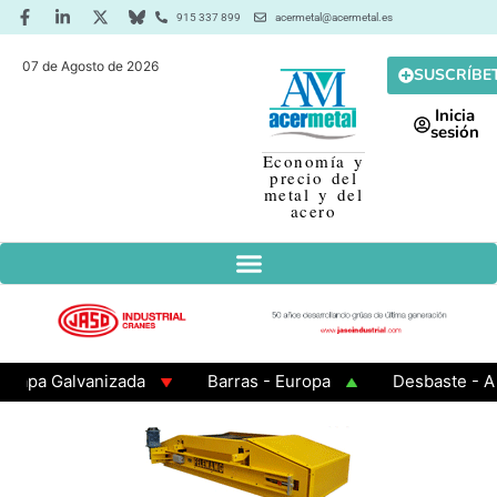
915 337 899
acermetal@acermetal.es
07 de Agosto de 2026
SUSCRÍBE
Inicia
sesión
Economía y
precio del
metal y del
acero
 Galvanizada
Barras - Europa
Desbaste - Asia
 3 - Cuadrados 200x200x8
Chapa Laminada en Calient