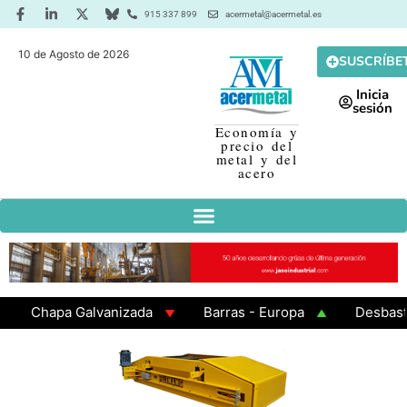
915 337 899
acermetal@acermetal.es
10 de Agosto de 2026
SUSCRÍBE
Inicia
sesión
Economía y
precio del
metal y del
acero
Chapa Galvanizada
Barras - Europa
Desbaste - A
GAMA 3 - Cuadrados 200x200x8
Chapa Laminada en Ca