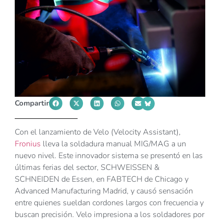
Compartir
Con el lanzamiento de Velo (Velocity Assistant),
Fronius
lleva la soldadura manual MIG/MAG a un
nuevo nivel. Este innovador sistema se presentó en las
últimas ferias del sector, SCHWEISSEN &
SCHNEIDEN de Essen, en FABTECH de Chicago y
Advanced Manufacturing Madrid, y causó sensación
entre quienes sueldan cordones largos con frecuencia y
buscan precisión. Velo impresiona a los soldadores por