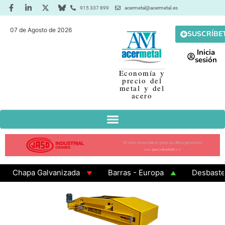
915 337 899
acermetal@acermetal.es
07 de Agosto de 2026
SUSCRÍBE
Inicia
sesión
Economía y
precio del
metal y del
acero
hapa Galvanizada
Barras - Europa
Desbaste - As
AMA 3 - Cuadrados 200x200x8
Chapa Laminada en Ca