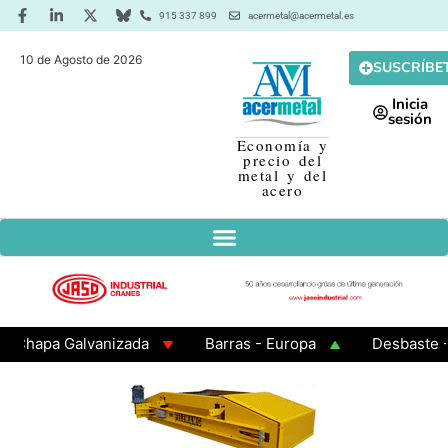
915 337 899
acermetal@acermetal.es
10 de Agosto de 2026
SUSCRÍBE
Inicia
sesión
Economía y
precio del
metal y del
acero
hapa Galvanizada
Barras - Europa
Desbaste - As
AMA 3 - Cuadrados 200x200x8
Chapa Laminada en Cal