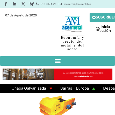
915 337 899
acermetal@acermetal.es
07 de Agosto de 2026
SUSCRÍBE
Inicia
sesión
Economía y
precio del
metal y del
acero
Chapa Galvanizada
Barras - Europa
Desbaste 
GAMA 3 - Cuadrados 200x200x8
Chapa Laminada en