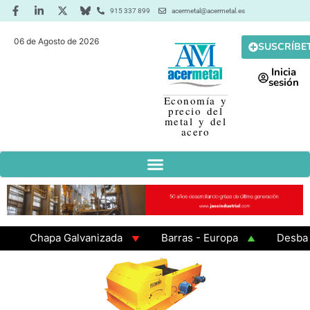
915 337 899
acermetal@acermetal.es
06 de Agosto de 2026
SUSCRÍBE
Inicia
sesión
Economía y
precio del
metal y del
acero
Chapa Galvanizada
Barras - Europa
Desbaste -
GAMA 3 - Cuadrados 200x200x8
Chapa Laminada en 