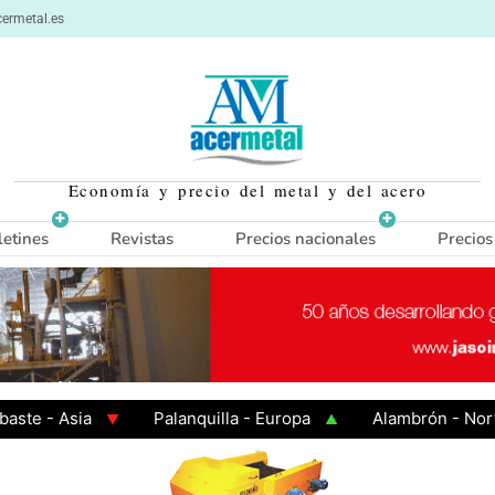
ermetal.es
Economía y precio del metal y del acero
letines
Revistas
Precios nacionales
Precios
 Asia
Palanquilla - Europa
Alambrón - Norte Eur
Caliente