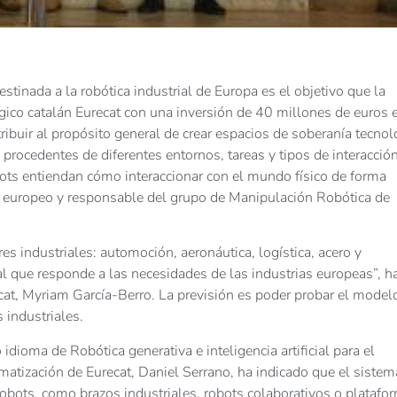
estinada a la robótica industrial de Europa es el objetivo que la
ico catalán Eurecat con una inversión de 40 millones de euros e
ibuir al propósito general de crear espacios de soberanía tecnol
rocedentes de diferentes entornos, tareas y tipos de interacció
ots entiendan cómo interaccionar con el mundo físico de forma
to europeo y responsable del grupo de Manipulación Robótica de
es industriales: automoción, aeronáutica, logística, acero y
l que responde a las necesidades de las industrias europeas”, h
ecat, Myriam García-Berro. La previsión es poder probar el model
s industriales.
 idioma de Robótica generativa e inteligencia artificial para el
omatización de Eurecat, Daniel Serrano, ha indicado que el sistem
 robots, como brazos industriales, robots colaborativos o platafo