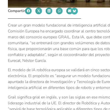
Compartir
Crear un gran modelo fundacional de inteligencia artificial d
Comisión Europea ha encargado coordinar al centro tecnológ
marco del consorcio europeo GRAIL. Esta IA, que debe contr
comunitaria, “se entrenará con grandes volúmenes de datos p
física, que proporcionarán una base común para que los rob
confiable y adaptable”, según el cocoordinador del proyec
Eurecat, Néstor García.
El modelo de IA robótica europea se validará en cinco sector
electrónica. El propósito es “asegurar un modelo fundaciona
apuntado la directora de Investigación y Tecnología de Eur
inteligencia artificial en diferentes tipos de robots y entorno
Grail significa grial en inglés, y son las siglas en ese mismo
liderazgo industrial de la UE. El director de Robótica y Aut
“servirá de base tecnológica aplicable a diferentes tipos de