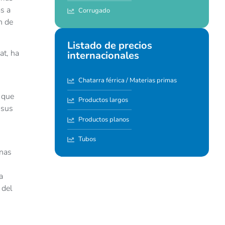
s a
Corrugado
n de
Listado de precios
at, ha
internacionales
.
Chatarra férrica / Materias primas
 que
Productos largos
 sus
Productos planos
Tubos
anas
a
 del