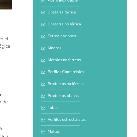
Acero inoxidable
Chatarra férrica
Chatarra no férrica
Ferroaleaciones
n el
ógica
Madres
n
Metales no férreos
Perfiles Comerciales
Productos no férreos
a
Productos planos
o de
Tubos
Perfiles estructurales
a
Mallas
rmas