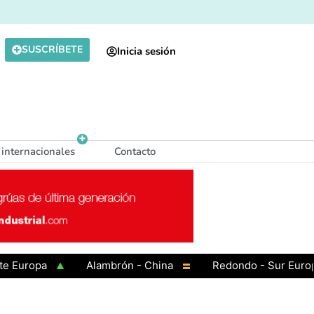
SUSCRÍBETE
Inicia sesión
 internacionales
Contacto
opa
Alambrón - China
Redondo - Sur Europa