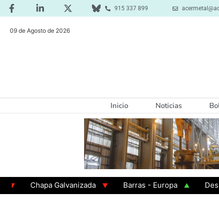
915 337 899
acermetal@ac
09 de Agosto de 2026
Inicio
Noticias
Bo
Chapa Galvanizada
Barras - Europa
Desbaste -
GAMA 3 - Cuadrados 200x200x8
Chapa Laminada en 