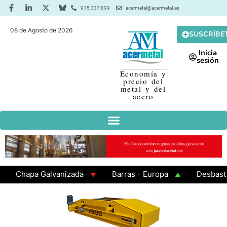
915 337 899
acermetal@acermetal.es
08 de Agosto de 2026
SUSCRÍBE
Inicia
sesión
Economía y
precio del
metal y del
acero
Chapa Galvanizada
Barras - Europa
Desbaste - A
GAMA 3 - Cuadrados 200x200x8
Chapa Laminada en C