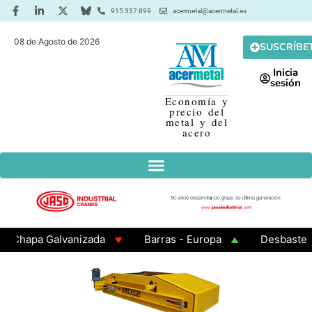
915 337 899
acermetal@acermetal.es
08 de Agosto de 2026
SUSCRÍBE
Inicia
sesión
Economía y
precio del
metal y del
acero
hapa Galvanizada
Barras - Europa
Desbaste - As
AMA 3 - Cuadrados 200x200x8
Chapa Laminada en Cal