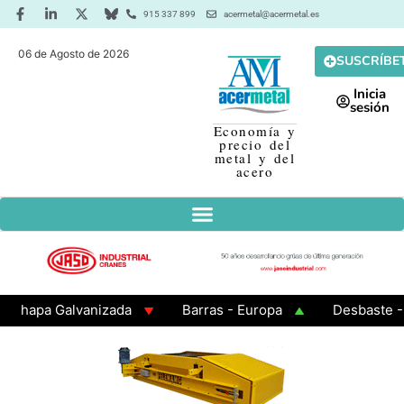
915 337 899
acermetal@acermetal.es
06 de Agosto de 2026
SUSCRÍBE
Inicia
sesión
Economía y
precio del
metal y del
acero
apa Galvanizada
Barras - Europa
Desbaste - Asi
MA 3 - Cuadrados 200x200x8
Chapa Laminada en Cali