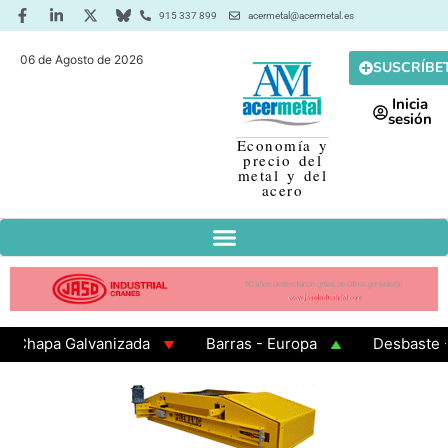
915 337 899
acermetal@acermetal.es
06 de Agosto de 2026
SUSCRÍBE
Inicia
sesión
Economía y
precio del
metal y del
acero
apa Galvanizada
Barras - Europa
Desbaste - Asi
MA 3 - Cuadrados 200x200x8
Chapa Laminada en Cali