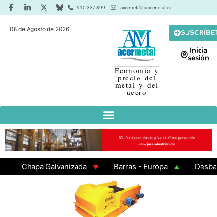
915 337 899
acermetal@acermetal.es
08 de Agosto de 2026
SUSCRÍBE
Inicia
sesión
Economía y
precio del
metal y del
acero
Chapa Galvanizada
Barras - Europa
Desbaste 
GAMA 3 - Cuadrados 200x200x8
Chapa Laminada en