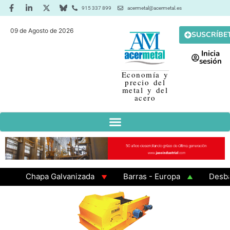
915 337 899
acermetal@acermetal.es
09 de Agosto de 2026
SUSCRÍBE
Inicia
sesión
Economía y
precio del
metal y del
acero
Chapa Galvanizada
Barras - Europa
Desbaste 
GAMA 3 - Cuadrados 200x200x8
Chapa Laminada en