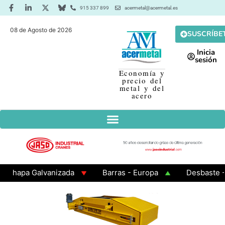
915 337 899
acermetal@acermetal.es
08 de Agosto de 2026
SUSCRÍBE
Inicia
sesión
Economía y
precio del
metal y del
acero
apa Galvanizada
Barras - Europa
Desbaste - Asi
MA 3 - Cuadrados 200x200x8
Chapa Laminada en Cali