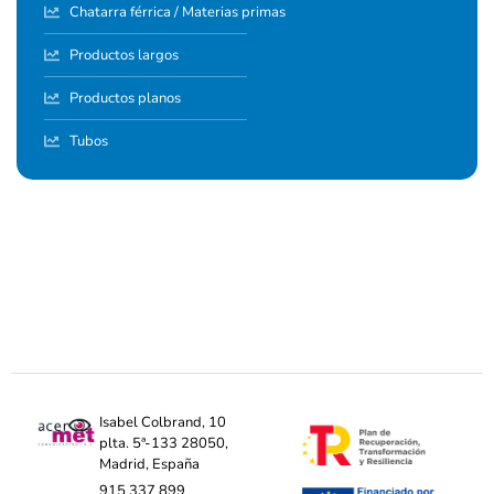
Chatarra férrica / Materias primas
Productos largos
Productos planos
Tubos
Isabel Colbrand, 10
plta. 5ª-133 28050,
Madrid, España
915 337 899