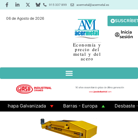
915 337 899
acermetal@acermetal.es
06 de Agosto de 2026
SUSCRÍBE
Inicia
sesión
Economía y
precio del
metal y del
acero
apa Galvanizada
Barras - Europa
Desbaste - Asi
MA 3 - Cuadrados 200x200x8
Chapa Laminada en Cali