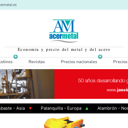
ermetal.es
Economía y precio del metal y del acero
letines
Revistas
Precios nacionales
Precios
- Asia
Palanquilla - Europa
Alambrón - Norte Eu
n Caliente