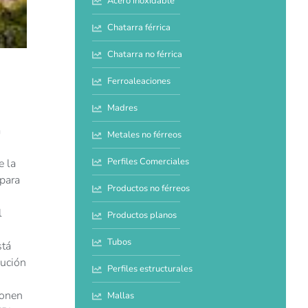
Acero inoxidable
Chatarra férrica
Chatarra no férrica
Ferroaleaciones
Madres
á
Metales no férreos
Perfiles Comerciales
e la
 para
Productos no férreos
l
Productos planos
Tubos
stá
lución
Perfiles estructurales
ponen
Mallas