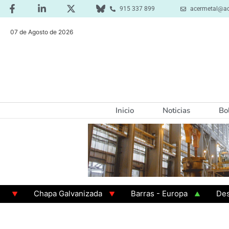
915 337 899
acermetal@ac
07 de Agosto de 2026
Inicio
Noticias
Bo
Chapa Galvanizada
Barras - Europa
Desbaste 
GAMA 3 - Cuadrados 200x200x8
Chapa Laminada e