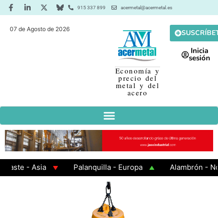
915 337 899
acermetal@acermetal.es
07 de Agosto de 2026
SUSCRÍBE
Inicia
sesión
Economía y
precio del
metal y del
acero
ste - Asia
Palanquilla - Europa
Alambrón - Nort
 Laminada en Caliente
Chapa Galvanizada
Barra