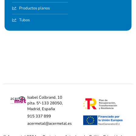
Productos planos
Tubos
Isabel Colbrand, 10
plta. 5ª-133 28050,
Madrid, España
915 337 899
acermetal@acermetal.es