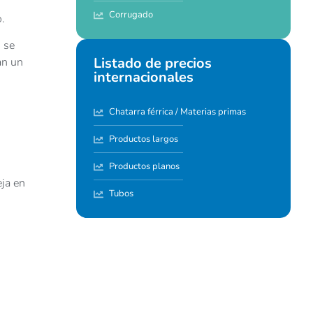
Corrugado
o.
 se
Listado de precios
an un
internacionales
Chatarra férrica / Materias primas
Productos largos
Productos planos
eja en
Tubos