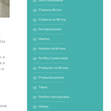
Acero inoxidable
Chatarra férrica
Chatarra no férrica
Ferroaleaciones
1
Madres
 los
Metales no férreos
o a
Perfiles Comerciales
e a
Productos no férreos
y a
Productos planos
Tubos
s
Perfiles estructurales
resas
Mallas