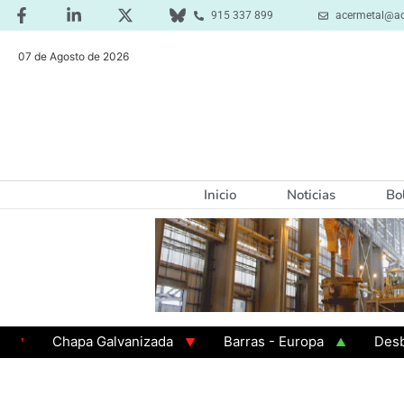
915 337 899
acermetal@ac
07 de Agosto de 2026
Inicio
Noticias
Bo
Chapa Galvanizada
Barras - Europa
Desbaste -
GAMA 3 - Cuadrados 200x200x8
Chapa Laminada en 