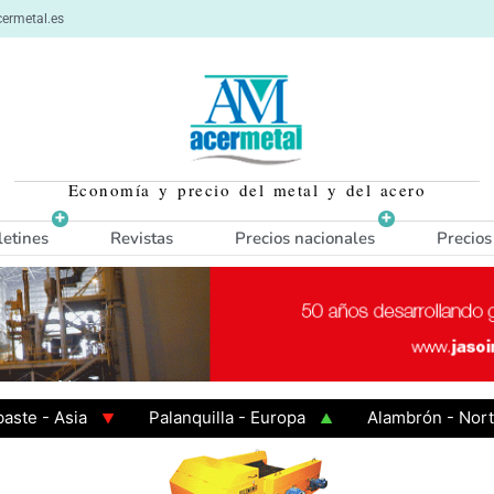
ermetal.es
Economía y precio del metal y del acero
letines
Revistas
Precios nacionales
Precios
 Asia
Palanquilla - Europa
Alambrón - Norte Eur
Caliente