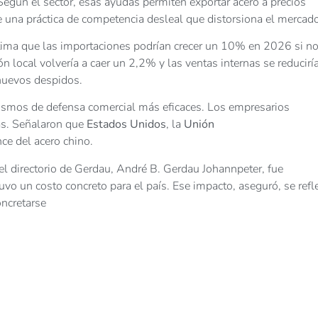
Según el sector, esas ayudas permiten exportar acero a precios
de una práctica de competencia desleal que distorsiona el mercad
tima que las importaciones podrían crecer un 10% en 2026 si no
n local volvería a caer un 2,2% y las ventas internas se reducirí
 nuevos despidos.
ismos de defensa comercial más eficaces. Los empresarios
as. Señalaron que
Estados Unidos
, la
Unión
ce del acero chino.
 del directorio de Gerdau, André B. Gerdau Johannpeter, fue
vo un costo concreto para el país. Ese impacto, aseguró, se refl
oncretarse