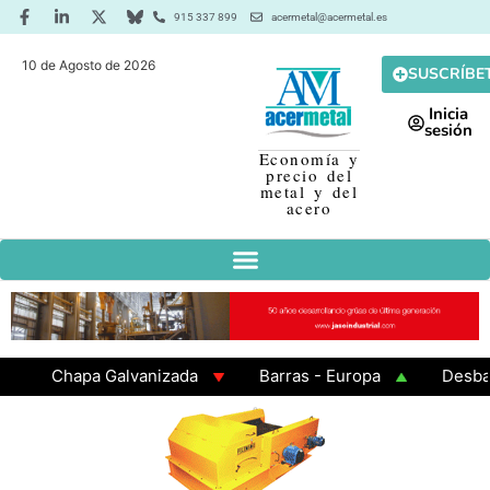
915 337 899
acermetal@acermetal.es
10 de Agosto de 2026
SUSCRÍBE
Inicia
sesión
Economía y
precio del
metal y del
acero
Chapa Galvanizada
Barras - Europa
Desbaste 
GAMA 3 - Cuadrados 200x200x8
Chapa Laminada en