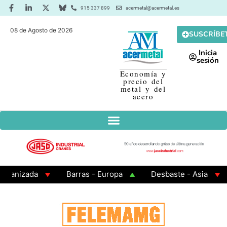
915 337 899
acermetal@acermetal.es
08 de Agosto de 2026
SUSCRÍBE
Inicia
sesión
Economía y
precio del
metal y del
acero
da
Barras - Europa
Desbaste - Asia
Palanq
ados 200x200x8
Chapa Laminada en Caliente