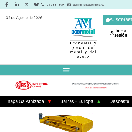
915 337 899
acermetal@acermetal.es
09 de Agosto de 2026
SUSCRÍBE
Inicia
sesión
Economía y
precio del
metal y del
acero
hapa Galvanizada
Barras - Europa
Desbaste - As
AMA 3 - Cuadrados 200x200x8
Chapa Laminada en Cal