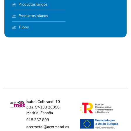
Productos largos
Productos planos
Tubos
Isabel Colbrand, 10
plta. 5ª-133 28050,
Madrid, España
915 337 899
acermetal@acermetal.es