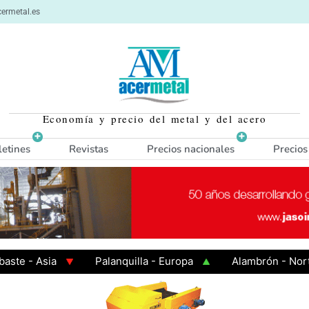
ermetal.es
Economía y precio del metal y del acero
letines
Revistas
Precios nacionales
Precios
- Asia
Palanquilla - Europa
Alambrón - Norte Eu
n Caliente