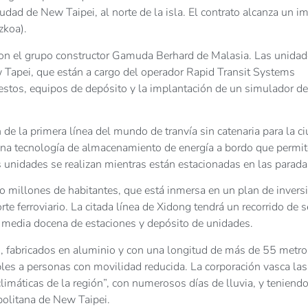
iudad de New Taipei, al norte de la isla. El contrato alcanza un i
zkoa).
 con el grupo constructor Gamuda Berhard de Malasia. Las unida
w Tapei, que están a cargo del operador Rapid Transit Systems
stos, equipos de depósito y la implantación de un simulador de
de la primera línea del mundo de tranvía sin catenaria para la c
a una tecnología de almacenamiento de energía a bordo que permit
 las unidades se realizan mientras están estacionadas en las parada
o millones de habitantes, que está inmersa en un plan de invers
te ferroviario. La citada línea de Xidong tendrá un recorrido de s
on media docena de estaciones y depósito de unidades.
 fabricados en aluminio y con una longitud de más de 55 metro
es a personas con movilidad reducida. La corporación vasca las
limáticas de la región”, con numerosos días de lluvia, y teniend
politana de New Taipei.