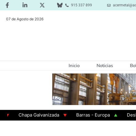
915 337 899
acermetal@ac
07 de Agosto de 2026
Inicio
Noticias
Bo
Chapa Galvanizada
Barras - Europa
Desbaste 
GAMA 3 - Cuadrados 200x200x8
Chapa Laminada e