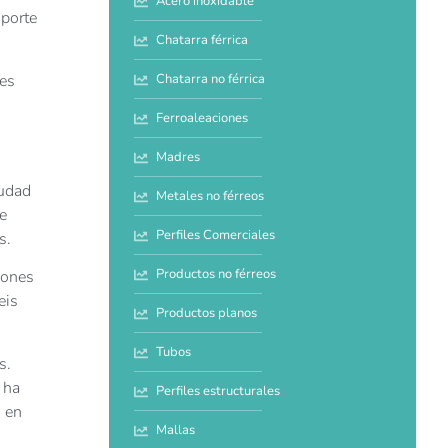
Acero inoxidable
mporte
Chatarra férrica
des
Chatarra no férrica
Ferroaleaciones
Madres
iudad
Metales no férreos
e
Perfiles Comerciales
s.
Productos no férreos
iones
eis
Productos planos
Tubos
s.
 ha
Perfiles estructurales
o en
Mallas