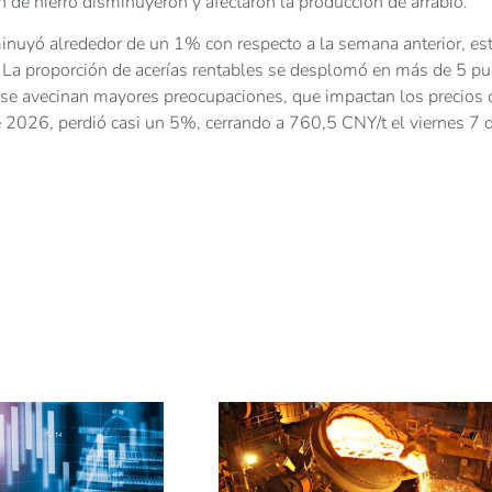
 de hierro disminuyeron y afectaron la producción de arrabio.
inuyó alrededor de un 1% con respecto a la semana anterior, es
. La proporción de acerías rentables se desplomó en más de 5 p
 se avecinan mayores preocupaciones, que impactan los precios 
e 2026, perdió casi un 5%, cerrando a 760,5 CNY/t el viernes 7 