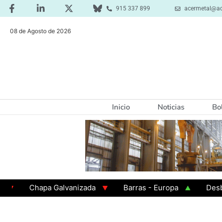
915 337 899
acermetal@ac
08 de Agosto de 2026
Inicio
Noticias
Bo
Chapa Galvanizada
Barras - Europa
Desbaste -
GAMA 3 - Cuadrados 200x200x8
Chapa Laminada en 