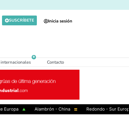
SUSCRÍBETE
Inicia sesión
 internacionales
Contacto
opa
Alambrón - China
Redondo - Sur Europa