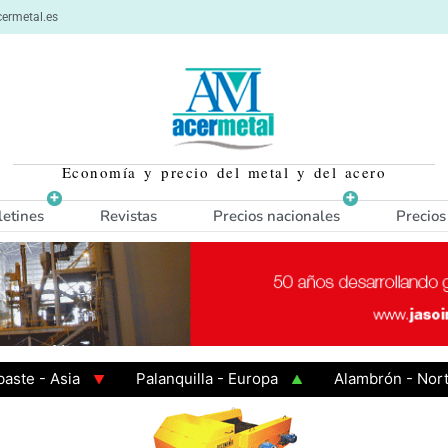
ermetal.es
Economía y precio del metal y del acero
letines
Revistas
Precios nacionales
Precios
 Asia
Palanquilla - Europa
Alambrón - Norte Eur
Caliente