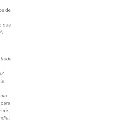
be de
do que
RA
utrade
MRA
la
inio
 para
ación,
ndial