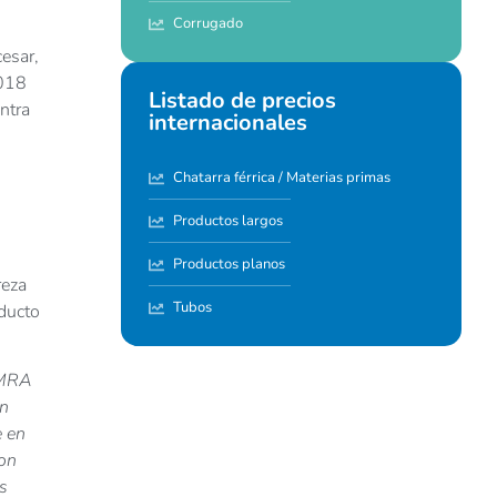
Corrugado
esar,
2018
Listado de precios
ntra
internacionales
Chatarra férrica / Materias primas
Productos largos
Productos planos
reza
Tubos
oducto
OMRA
ón
e en
on
s