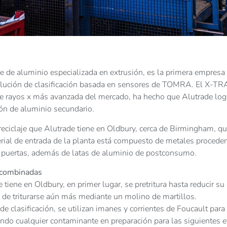
e de aluminio especializada en extrusión, es la primera empresa
 solución de clasificación basada en sensores de TOMRA. El X-T
 de rayos x más avanzada del mercado, ha hecho que Alutrade log
ón de aluminio secundario.
reciclaje que Alutrade tiene en Oldbury, cerca de Birmingham, q
ial de entrada de la planta está compuesto de metales procede
y puertas, además de latas de aluminio de postconsumo.
, combinadas
tiene en Oldbury, en primer lugar, se pretritura hasta reducir su
 de triturarse aún más mediante un molino de martillos.
e clasificación, se utilizan imanes y corrientes de Foucault para
rando cualquier contaminante en preparación para las siguientes 