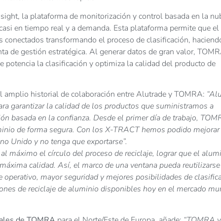
ght, la plataforma de monitorización y control basada en la nu
asi en tiempo real y a demanda. Esta plataforma permite que el
vos conectados transformando el proceso de clasificación, hacien
ta de gestión estratégica. Al generar datos de gran valor, TOM
e potencia la clasificación y optimiza la calidad del producto de
el amplio historial de colaboración entre Alutrade y TOMRA:
“Al
 garantizar la calidad de los productos que suministramos a
ión basada en la confianza. Desde el primer día de trabajo, TO
uminio de forma segura. Con los X-TRACT hemos podido mejorar 
no Unido y no tenga que exportarse”.
l máximo el círculo del proceso de reciclaje, lograr que el alum
 máxima calidad. Así, el marco de una ventana pueda reutilizarse
e operativo, mayor seguridad y mejores posibilidades de clasific
ones de reciclaje de aluminio disponibles hoy en el mercado mu
etales de TOMRA
para el Norte/Este de Europa, añade:
“TOMRA y