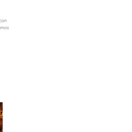
 con
ximos