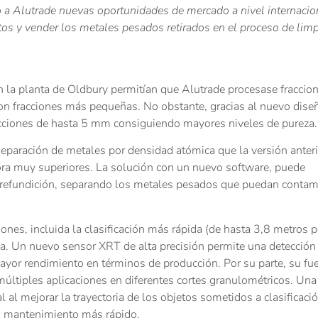
a Alutrade nuevas oportunidades de mercado a nivel internacio
os y vender los metales pesados retirados en el proceso de lim
la planta de Oldbury permitían que Alutrade procesase fraccio
on fracciones más pequeñas. No obstante, gracias al nuevo dise
acciones de hasta 5 mm consiguiendo mayores niveles de pureza.
ración de metales por densidad atómica que la versión anteri
ora muy superiores. La solución con un nuevo software, puede
ra refundición, separando los metales pesados que puedan contam
es, incluida la clasificación más rápida (de hasta 3,8 metros p
. Un nuevo sensor XRT de alta precisión permite una detecció
ayor rendimiento en términos de producción. Por su parte, su fu
múltiples aplicaciones en diferentes cortes granulométricos. Una
al mejorar la trayectoria de los objetos sometidos a clasificació
n mantenimiento más rápido.