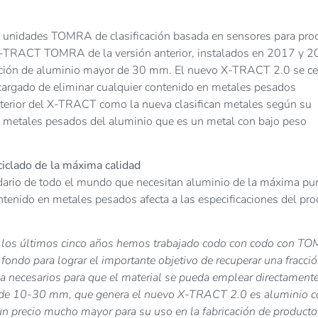
de unidades TOMRA de clasificación basada en sensores para proc
Dos X-TRACT TOMRA de la versión anterior, instalados en 2017 y 
cción de aluminio mayor de 30 mm. El nuevo X-TRACT 2.0 se ce
ncargado de eliminar cualquier contenido en metales pesados
anterior del X-TRACT como la nueva clasifican metales según su
s metales pesados del aluminio que es un metal con bajo peso
ciclado de la máxima calidad
dario de todo el mundo que necesitan aluminio de la máxima pu
tenido en metales pesados afecta a las especificaciones del pr
 los últimos cinco años hemos trabajado codo con codo con T
ondo para lograr el importante objetivo de recuperar una fracci
za necesarios para que el material se pueda emplear directament
, de 10-30 mm, que genera el nuevo X-TRACT 2.0 es aluminio c
un precio mucho mayor para su uso en la fabricación de producto