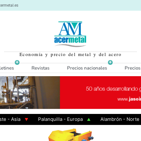
ermetal.es
Economía y precio del metal y del acero
letines
Revistas
Precios nacionales
Precios
ia
Palanquilla - Europa
Alambrón - Norte Europa
iente