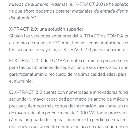
nuevos de aluminio. Además, el X-TRACT 2.0 le ha abierto 
ya que ahora podemos obtener materiales de entrada distint
del aluminio”.
X-TRACT 2.0: una solución superior
Si bien las versiones anteriores del X-TRACT de TOMRA en 
aluminio de menos de 30 mm, tenían ciertas limitaciones c
los sensores de rayos x, el X-TRACT 2.0 puede separar fr
El X-TRACT 2.0 de TOMRA emplea el mismo proceso de sepa
pero las posibilidades de separación de sus rayos x son ah
garantizar aluminio reciclado de máxima calidad, ideal pa
el aluminio.
El X-TRACT 2.0 cuenta con numerosas e innovadoras funcion
segundo) y mayor capacidad por metro de ancho de máquina
precisa y tiempos más cortos de integración, así como un m
de rayos x de alta potencia (hasta 1000 W) logra procesar 
cámara ampliada de separación reduce la pérdida de material 
una nueva caja de vuelo permite un acceso más seguro y u