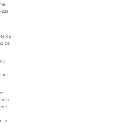
nal,
pieza
nes de
ño de
or,
inar
or
n más
ente
n, y