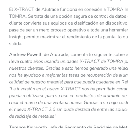
El X-TRACT de Alutrade funciona en conexión a TOMRA Insi
TOMRA. Se trata de una opción segura de control de datos c
cliente convierta sus equipos de clasificación en dispositi
pase de ser un mero proceso operativo a toda una herramien
Insight permite maximizar el rendimiento de la planta, lo qu
salida.
Andrew Powell, de Alutrade
, comenta lo siguiente sobre 
lleva cuatro años usando unidades X-TRACT de TOMRA para
nuestros clientes. Gracias a esto hemos generado una relac
nos ha ayudado a mejorar las tasas de recuperación de al
calidad de nuestro material para que pueda quedarse en Rei
“La inversión en el nuevo X-TRACT nos ha permitido cerrar a
pueda reutilizarse para su uso en productos de aluminio de
crear el marco de una ventana nueva. Gracias a su bajo cost
el nuevo X-TRACT 2.0 sin duda destaca de entre las soluci
de reciclaje de metales”.
Terence Keyworth, Jefe de Segmento de Reciclaje de M