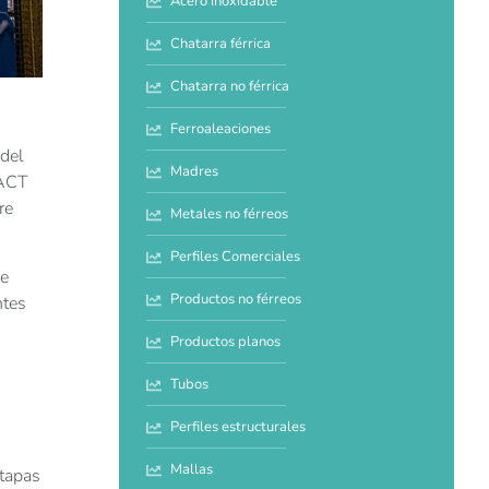
Acero inoxidable
Chatarra férrica
Chatarra no férrica
Ferroaleaciones
 del
Madres
RACT
re
Metales no férreos
Perfiles Comerciales
ue
Productos no férreos
ntes
Productos planos
Tubos
Perfiles estructurales
Mallas
etapas