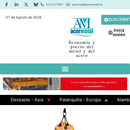
915 337 899
acermetal@acermetal.es
07 de Agosto de 2026
SUSCRÍBE
Inicia
sesión
Economía y
precio del
metal y del
acero
Desbaste - Asia
Palanquilla - Europa
Alambrón 
Chapa Laminada en Caliente
Chapa Galvanizada