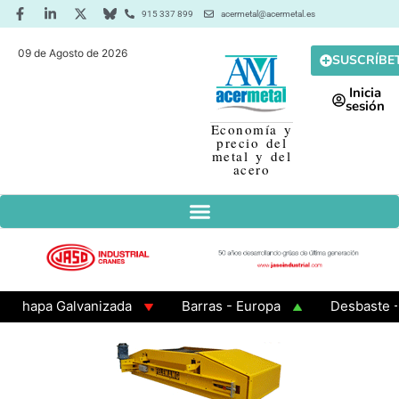
915 337 899
acermetal@acermetal.es
09 de Agosto de 2026
SUSCRÍBE
Inicia
sesión
Economía y
precio del
metal y del
acero
apa Galvanizada
Barras - Europa
Desbaste - Asi
MA 3 - Cuadrados 200x200x8
Chapa Laminada en Cali