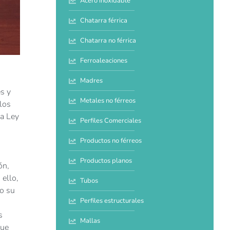
Acero inoxidable
Chatarra férrica
Chatarra no férrica
Ferroaleaciones
Madres
s y
Metales no férreos
los
la Ley
Perfiles Comerciales
Productos no férreos
Productos planos
ón,
 ello,
Tubos
do su
Perfiles estructurales
s
Mallas
que