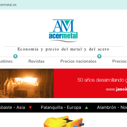
ermetal.es
Economía y precio del metal y del acero
letines
Revistas
Precios nacionales
Precios
 - Asia
Palanquilla - Europa
Alambrón - Norte Eu
n Caliente