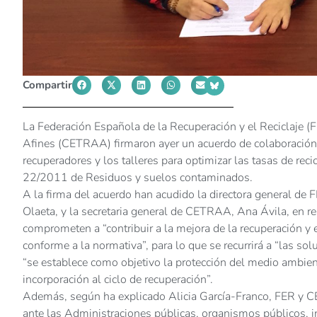
Compartir
La Federación Española de la Recuperación y el Reciclaje (
Afines (CETRAA) firmaron ayer un acuerdo de colaboración 
recuperadores y los talleres para optimizar las tasas de rec
22/2011 de Residuos y suelos contaminados.
A la firma del acuerdo han acudido la directora general de 
Olaeta, y la secretaria general de CETRAA, Ana Ávila, en r
comprometen a “contribuir a la mejora de la recuperación y e
conforme a la normativa”, para lo que se recurrirá a “las so
“se establece como objetivo la protección del medio ambien
incorporación al ciclo de recuperación”.
Además, según ha explicado Alicia García-Franco, FER y 
ante las Administraciones públicas, organismos públicos, ins