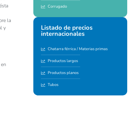
ésta
Corrugado
bre la
Listado de precios
l y
internacionales
Chatarra férrica / Materias primas
Productos largos
 en
Productos planos
Tubos