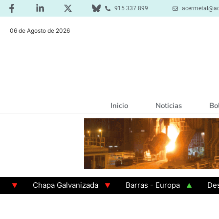
915 337 899
acermetal@ac
06 de Agosto de 2026
Inicio
Noticias
Bo
Chapa Galvanizada
Barras - Europa
Desbaste
GAMA 3 - Cuadrados 200x200x8
Chapa Laminada e