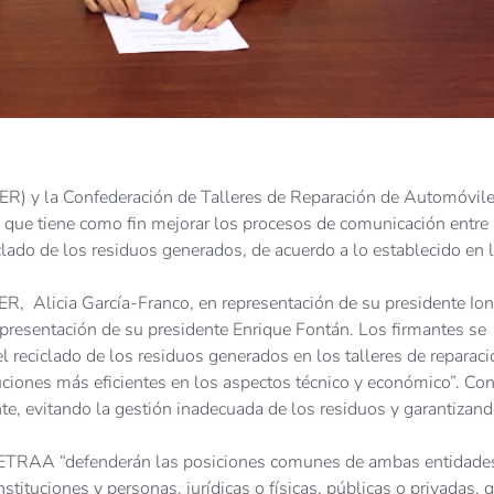
FER) y la Confederación de Talleres de Reparación de Automóvile
que tiene como fin mejorar los procesos de comunicación entre 
iclado de los residuos generados, de acuerdo a lo establecido en 
FER, Alicia García-Franco, en representación de su presidente Ion
epresentación de su presidente Enrique Fontán. Los firmantes se
l reciclado de los residuos generados en los talleres de reparaci
luciones más eficientes en los aspectos técnico y económico”. Con
te, evitando la gestión inadecuada de los residuos y garantizan
CETRAA “defenderán las posiciones comunes de ambas entidade
tituciones y personas, jurídicas o físicas, públicas o privadas, 