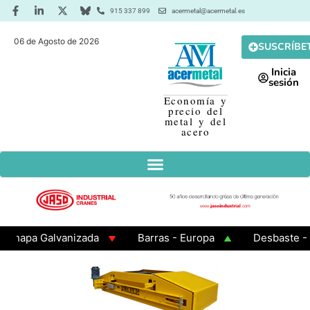
915 337 899
acermetal@acermetal.es
06 de Agosto de 2026
SUSCRÍBE
Inicia
sesión
Economía y
precio del
metal y del
acero
pa Galvanizada
Barras - Europa
Desbaste - Asia
A 3 - Cuadrados 200x200x8
Chapa Laminada en Calie