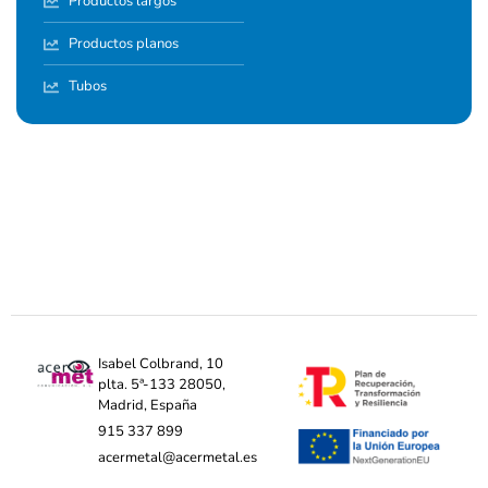
Productos largos
Productos planos
Tubos
Isabel Colbrand, 10
plta. 5ª-133 28050,
Madrid, España
915 337 899
acermetal@acermetal.es