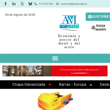
915 337 899
acermetal@acermetal.es
09 de Agosto de 2026
SUSCRÍBE
Inicia
sesión
Economía y
precio del
metal y del
acero
Chapa Galvanizada
Barras - Europa
Desbaste 
GAMA 3 - Cuadrados 200x200x8
Chapa Laminada e