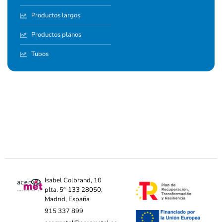
Productos largos
Productos planos
Tubos
Isabel Colbrand, 10
plta. 5ª-133 28050,
Madrid, España
915 337 899