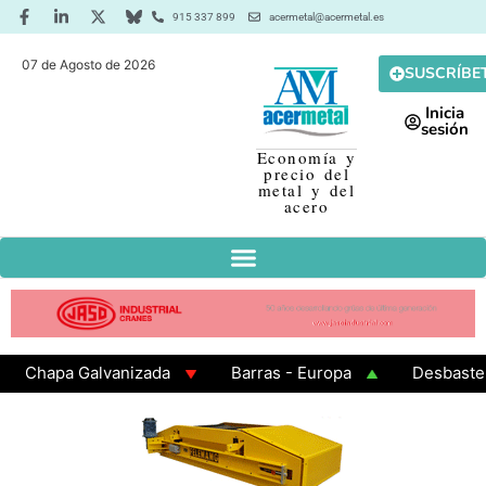
915 337 899
acermetal@acermetal.es
07 de Agosto de 2026
SUSCRÍBE
Inicia
sesión
Economía y
precio del
metal y del
acero
Chapa Galvanizada
Barras - Europa
Desbaste - A
GAMA 3 - Cuadrados 200x200x8
Chapa Laminada en Ca