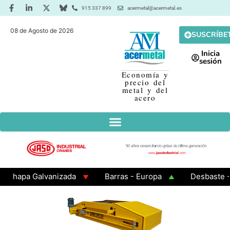
915 337 899
acermetal@acermetal.es
08 de Agosto de 2026
SUSCRÍBE
Inicia
sesión
Economía y
precio del
metal y del
acero
apa Galvanizada
Barras - Europa
Desbaste - Asi
MA 3 - Cuadrados 200x200x8
Chapa Laminada en Cal