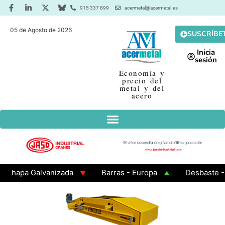
915 337 899
acermetal@acermetal.es
05 de Agosto de 2026
SUSCRÍBE
Inicia
sesión
Economía y
precio del
metal y del
acero
apa Galvanizada
Barras - Europa
Desbaste - Asi
MA 3 - Cuadrados 200x200x8
Chapa Laminada en Cali