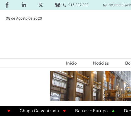
915 337 899
acermetal@ac
08 de Agosto de 2026
Inicio
Noticias
Bo
Chapa Galvanizada
Barras - Europa
Desbaste
GAMA 3 - Cuadrados 200x200x8
Chapa Laminada e