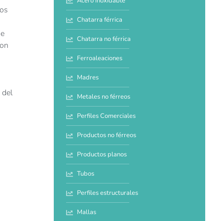
Acero inoxidable
sos
Chatarra férrica
de
Chatarra no férrica
con
Ferroaleaciones
Madres
 del
Metales no férreos
Perfiles Comerciales
Productos no férreos
Productos planos
Tubos
Perfiles estructurales
Mallas