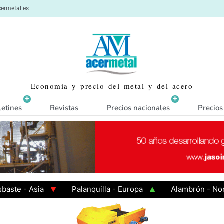
ermetal.es
Economía y precio del metal y del acero
letines
Revistas
Precios nacionales
Precios
 - Asia
Palanquilla - Europa
Alambrón - Norte E
n Caliente