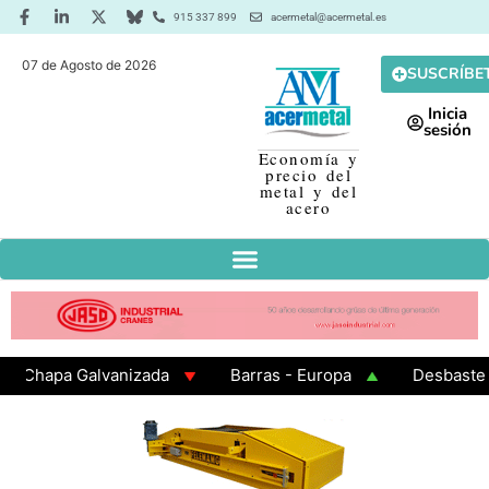
915 337 899
acermetal@acermetal.es
07 de Agosto de 2026
SUSCRÍBE
Inicia
sesión
Economía y
precio del
metal y del
acero
hapa Galvanizada
Barras - Europa
Desbaste - As
AMA 3 - Cuadrados 200x200x8
Chapa Laminada en Cal