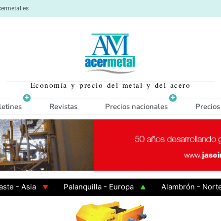
ermetal.es
Economía y precio del metal y del acero
letines
Revistas
Precios nacionales
Precios
a
Palanquilla - Europa
Alambrón - Norte Europa
ente