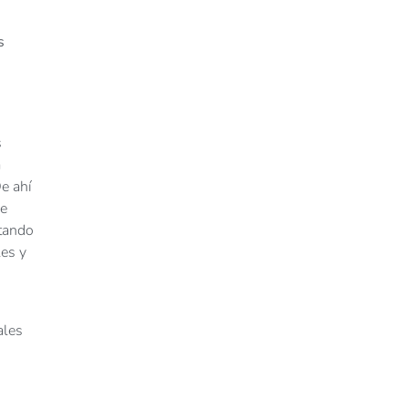
s
s
a
e ahí
de
itando
les y
ales