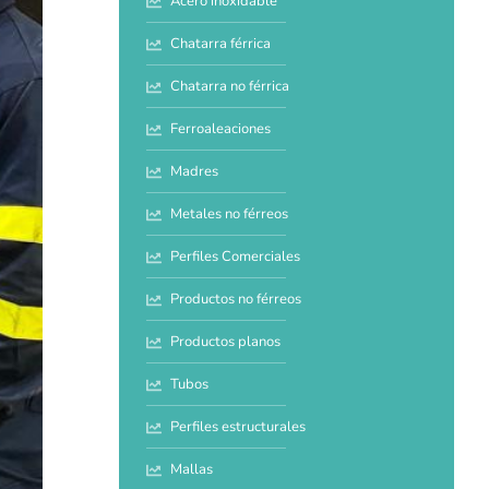
Acero inoxidable
Chatarra férrica
Chatarra no férrica
Ferroaleaciones
Madres
Metales no férreos
Perfiles Comerciales
Productos no férreos
Productos planos
Tubos
Perfiles estructurales
Mallas