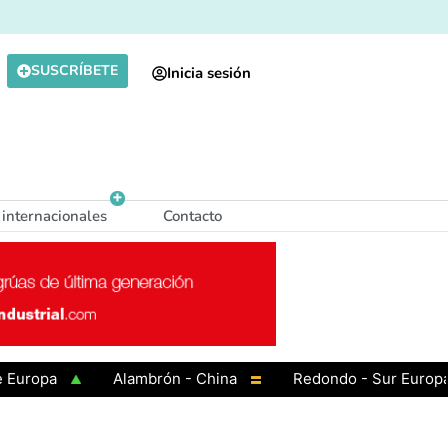
SUSCRÍBETE
Inicia sesión
 internacionales
Contacto
Alambrón - China
Redondo - Sur Europa
R