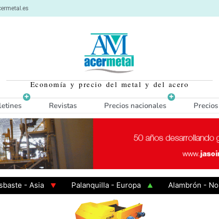
ermetal.es
Economía y precio del metal y del acero
letines
Revistas
Precios nacionales
Precios
 - Asia
Palanquilla - Europa
Alambrón - Norte E
n Caliente