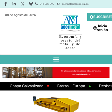
915 337 899
acermetal@acermetal.es
08 de Agosto de 2026
SUSCRÍBE
Inicia
sesión
Economía y
precio del
metal y del
acero
Chapa Galvanizada
Barras - Europa
Desbaste -
GAMA 3 - Cuadrados 200x200x8
Chapa Laminada en 