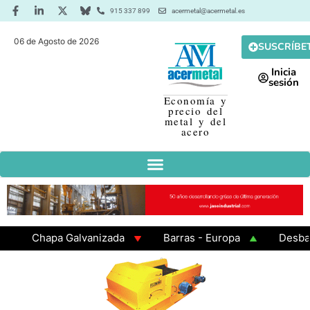
915 337 899
acermetal@acermetal.es
06 de Agosto de 2026
SUSCRÍBE
Inicia
sesión
Economía y
precio del
metal y del
acero
Chapa Galvanizada
Barras - Europa
Desbaste 
GAMA 3 - Cuadrados 200x200x8
Chapa Laminada en