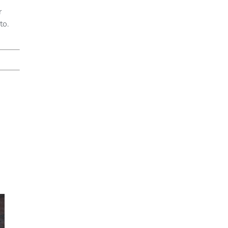
r
to.