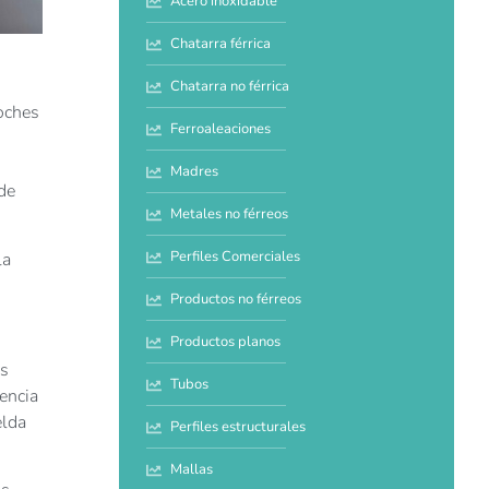
Acero inoxidable
Chatarra férrica
Chatarra no férrica
coches
Ferroaleaciones
Madres
de
Metales no férreos
Perfiles Comerciales
la
Productos no férreos
Productos planos
es
Tubos
encia
elda
Perfiles estructurales
Mallas