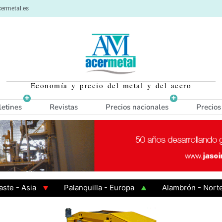
ermetal.es
Economía y precio del metal y del acero
letines
Revistas
Precios nacionales
Precios
Asia
Palanquilla - Europa
Alambrón - Norte Euro
aliente