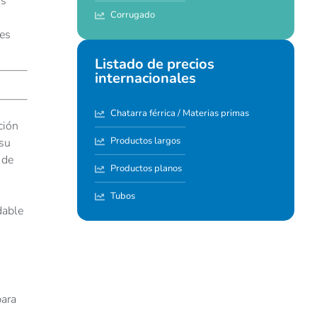
os
Corrugado
 es
Listado de precios
internacionales
Chatarra férrica / Materias primas
ción
Productos largos
 su
 de
Productos planos
Tubos
dable
para