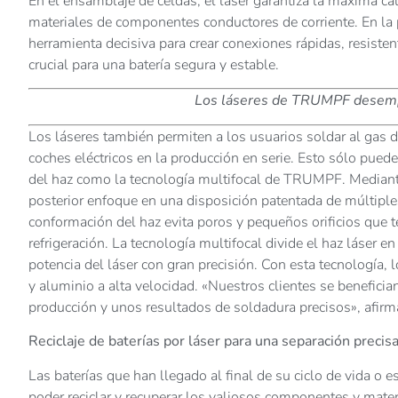
En el ensamblaje de celdas, el láser garantiza la máxima ca
materiales de componentes conductores de corriente. En la 
herramienta decisiva para crear conexiones rápidas, resistent
crucial para una batería segura y estable.
Los láseres de TRUMPF desempe
Los láseres también permiten a los usuarios soldar al gas de
coches eléctricos en la producción en serie. Esto sólo pued
del haz como la tecnología multifocal de TRUMPF. Mediante el
posterior enfoque en una disposición patentada de múltiple
conformación del haz evita poros y pequeños orificios que t
refrigeración. La tecnología multifocal divide el haz láser en 
potencia del láser con gran precisión. Con esta tecnología, 
y aluminio a alta velocidad. «Nuestros clientes se benefici
producción y unos resultados de soldadura precisos», afirm
Reciclaje de baterías por láser para una separación precis
Las baterías que han llegado al final de su ciclo de vida 
poder reciclar y recuperar los valiosos componentes y materia