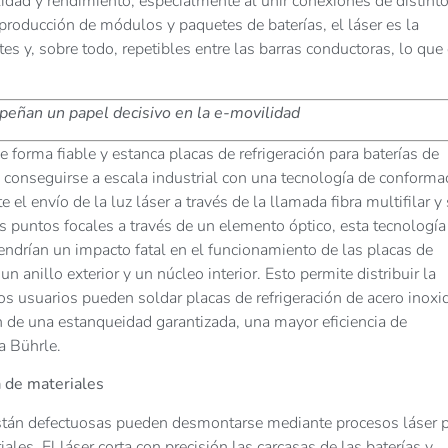
lidad y rendimiento, especialmente al unir conexiones de distint
producción de módulos y paquetes de baterías, el láser es la
es y, sobre todo, repetibles entre las barras conductoras, lo que
ñan un papel decisivo en la e-movilidad
 forma fiable y estanca placas de refrigeración para baterías de
e conseguirse a escala industrial con una tecnología de conforma
 envío de la luz láser a través de la llamada fibra multifilar y
s puntos focales a través de un elemento óptico, esta tecnología
endrían un impacto fatal en el funcionamiento de las placas de
un anillo exterior y un núcleo interior. Esto permite distribuir la
los usuarios pueden soldar placas de refrigeración de acero inoxi
an de una estanqueidad garantizada, una mayor eficiencia de
a Bührle.
a de materiales
o están defectuosas pueden desmontarse mediante procesos láser 
les. El láser corta con precisión las carcasas de las baterías y