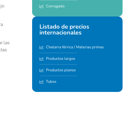
ijo
Corrugado
ra
Listado de precios
internacionales
e las
Chatarra férrica / Materias primas
ltas
Productos largos
Productos planos
Tubos