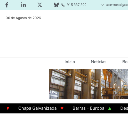
915 337 899
acermetal@ac
06 de Agosto de 2026
Inicio
Noticias
Bo
Chapa Galvanizada
Barras - Europa
Desbaste 
GAMA 3 - Cuadrados 200x200x8
Chapa Laminada en