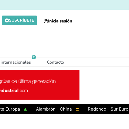
SUSCRÍBETE
Inicia sesión
 internacionales
Contacto
ropa
Alambrón - China
Redondo - Sur Europa