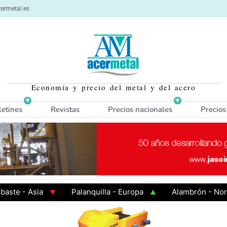
ermetal.es
Economía y precio del metal y del acero
letines
Revistas
Precios nacionales
Precios
- Asia
Palanquilla - Europa
Alambrón - Norte Eu
 Caliente