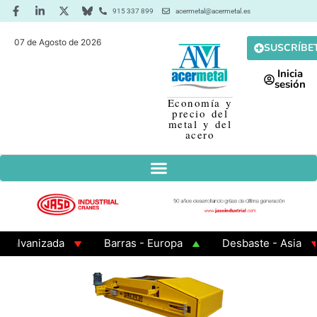
915 337 899
acermetal@acermetal.es
07 de Agosto de 2026
SUSCRÍBE
Inicia
sesión
Economía y
precio del
metal y del
acero
izada
Barras - Europa
Desbaste - Asia
Pal
adrados 200x200x8
Chapa Laminada en Caliente