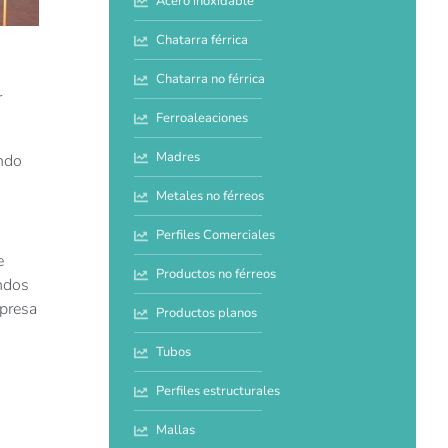
Acero inoxidable
Chatarra férrica
Chatarra no férrica
r
Ferroaleaciones
Madres
ondo
Metales no férreos
Perfiles Comerciales
e
Productos no férreos
ondos
mpresa
Productos planos
Tubos
Perfiles estructurales
Mallas