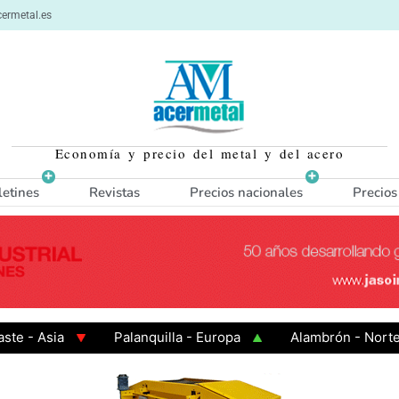
ermetal.es
Economía y precio del metal y del acero
letines
Revistas
Precios nacionales
Precios
Asia
Palanquilla - Europa
Alambrón - Norte Euro
aliente