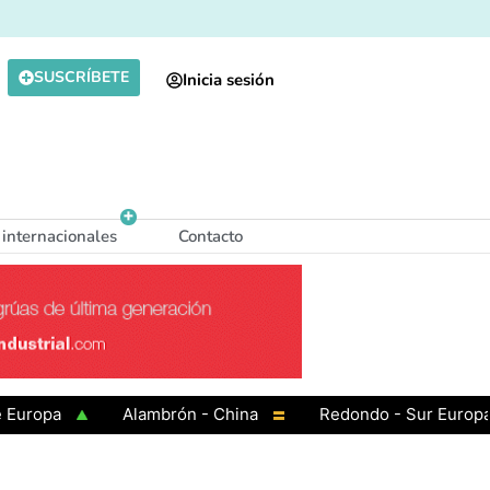
SUSCRÍBETE
Inicia sesión
 internacionales
Contacto
pa
Alambrón - China
Redondo - Sur Europa