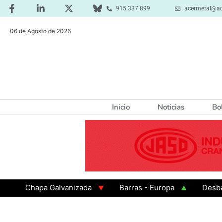
915 337 899
acermetal@ac
06 de Agosto de 2026
Inicio
Noticias
Bo
Chapa Galvanizada
Barras - Europa
Desbaste - 
GAMA 3 - Cuadrados 200x200x8
Chapa Laminada en C