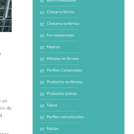
Acero inoxidable
Chatarra férrica
Chatarra no férrica
Ferroaleaciones
Madres
e
Metales no férreos
Perfiles Comerciales
Productos no férreos
Productos planos
e un
Tubos
sis de
tá
Perfiles estructurales
Mallas
banos