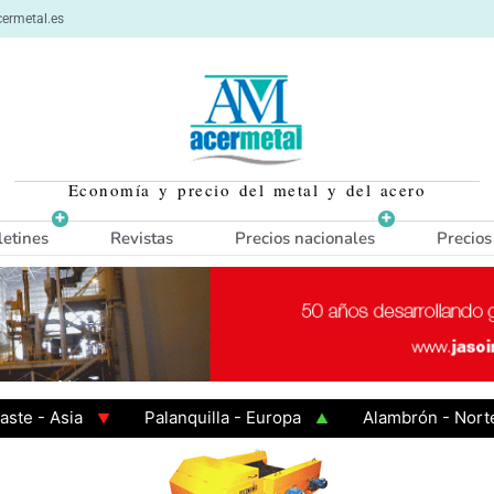
ermetal.es
Economía y precio del metal y del acero
letines
Revistas
Precios nacionales
Precios
Asia
Palanquilla - Europa
Alambrón - Norte Euro
aliente