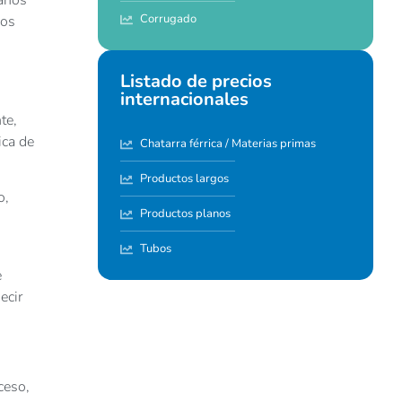
Corrugado
uos
Listado de precios
internacionales
te,
ica de
Chatarra férrica / Materias primas
Productos largos
o,
Productos planos
Tubos
e
ecir
ceso,