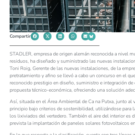
Compartir
STADLER, empresa de origen alemán reconocida a nivel mund
residuos, ha diseñado y suministrado las nuevas instalac
Toni Roig, Gerente de las nuevas instalaciones, de la empr
pretratamiento y afino se llevó a cabo un concurso en el 
reconocido prestigio en diseño, suministro e integración de
propuesta técnico-económica, ofreciendo una solución adec
Así, situada en el Área Ambiental de Ca na Putxa, junto al 
principio bajo criterios de sostenibilidad, utilizándose pa
los lixiviados del vertedero. También el aire del interior es
prevista la implantación de paneles solares fotovoltaicos 
En lo que respecta a la clasificación, cuenta con tres línea