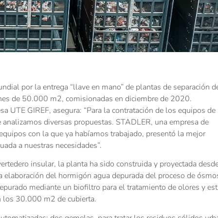
ial por la entrega “llave en mano” de plantas de separación d
iones de 50.000 m2, comisionadas en diciembre de 2020.
esa UTE GIREF, asegura: “Para la contratación de los equipos de
que analizamos diversas propuestas. STADLER, una empresa de
 equipos con la que ya habíamos trabajado, presentó la mejor
uada a nuestras necesidades”.
vertedero insular, la planta ha sido construida y proyectada desd
ra la elaboración del hormigón agua depurada del proceso de ósmo
 depurado mediante un biofiltro para el tratamiento de olores y es
en los 30.000 m2 de cubierta.
s automatizadas: dos gemelas, para tratar los residuos sólidos ur