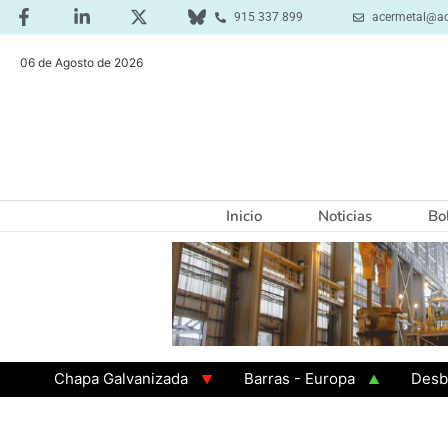
915 337 899
acermetal@ac
06 de Agosto de 2026
Inicio
Noticias
Bo
Chapa Galvanizada
Barras - Europa
Desbaste - 
GAMA 3 - Cuadrados 200x200x8
Chapa Laminada en C