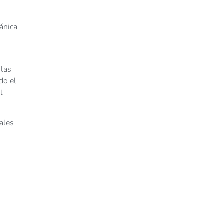
ánica
 las
do el
l
ales